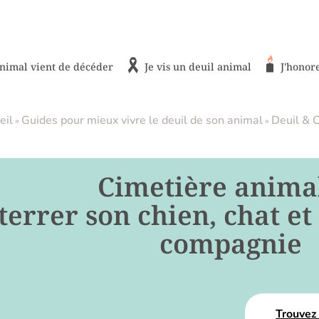
nimal vient de décéder
Je vis un deuil animal
J'honor
eil
Guides pour mieux vivre le deuil de son animal
Deuil & 
»
»
Cimetière anima
terrer son chien, chat e
compagnie
Trouvez