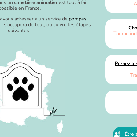
dans un
cimetière animalier
est tout à fait
A
possible en France.
z vous adresser à un service de
pompes
i s’occupera de tout, ou suivre les étapes
Cho
suivantes :
Tombe indi
Prenez les
Tra
Être