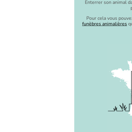
Enterrer son animal 
Pour cela vous pouve
funèbres animalières
qu