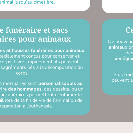
animal jusqu’au cimetière.
 funéraire et sacs
C
ires pour animaux
De nouvea
animaux
on
es et housses funéraires pour animaux
des
écialement conçus pour conserver et
biodégrad
 corps. Livrés rapidement, ils peuvent
ésagréments liés à la décomposition du
corps.
Plus trad
peuvent a
s mortuaires sont
personnalisables au
scrire des hommages
, des dessins, ou un
sac funéraires permettent d’entamer le
il
lors de la fin de vie de l’animal ou de
réparation à l’euthanasie.