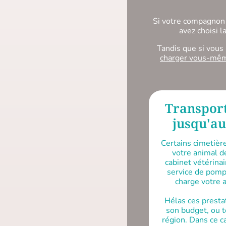
Si votre compagnon
avez choisi 
Tandis que si vous
charger vous-mê
Transport
jusqu'au
Certains cimetièr
votre animal d
cabinet vétérinai
service de pomp
charge votre 
Hélas ces presta
son budget, ou 
région. Dans ce c