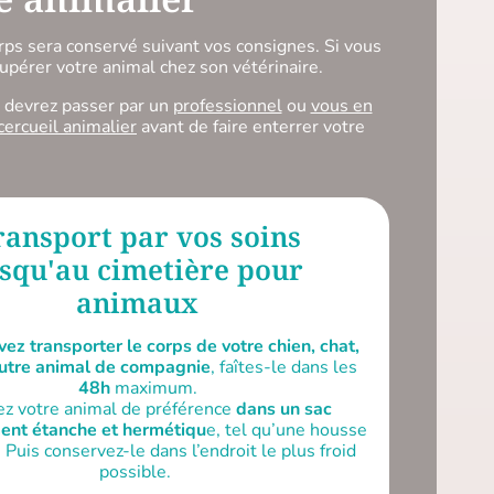
orps sera conservé suivant vos consignes. Si vous
upérer votre animal chez son vétérinaire.
s devrez passer par un
professionnel
ou
vous en
cercueil animalier
avant de faire enterrer votre
ransport par vos soins
usqu'au cimetière pour
animaux
vez transporter le corps de votre chien, chat,
autre animal de compagnie
, faîtes-le dans les
48h
maximum.
z votre animal de préférence
dans un sac
nt étanche et hermétiqu
e, tel qu’une housse
 Puis conservez-le dans l’endroit le plus froid
possible.