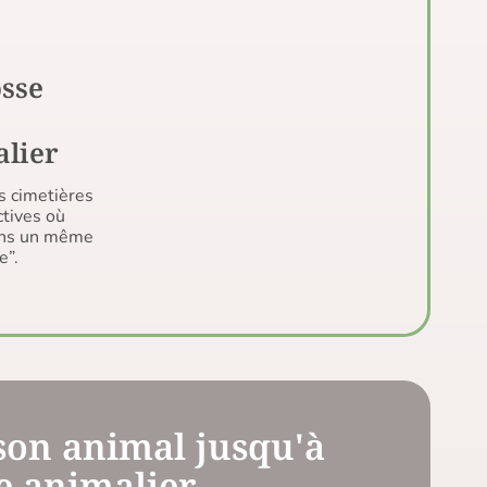
osse
alier
s cimetières
ctives où
ans un même
e”.
 son animal jusqu'à
e animalier