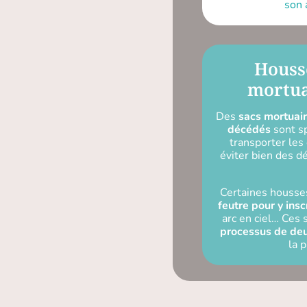
son 
Housse
mortua
Des
sacs mortuair
décédés
sont sp
transporter les
éviter bien des d
Certaines housse
feutre pour y in
arc en ciel… Ces 
processus de deu
la p