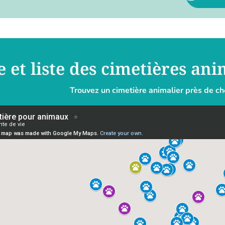
e et liste des cimetières an
Trouvez un cimetière animalier près de ch