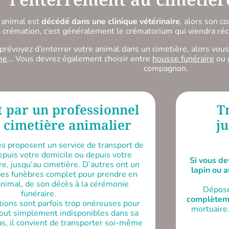
 animal est
décédé dans une clinique vétérinaire
, alors son c
la crémation, c’est généralement le crématorium qui viendra réc
 prévoyez d’enterrer votre animal dans un cimetière, alors vou
me
... Vous devrez également choisir entre
housse funéraire
ou
compagnon.
 par un professionnel
T
 cimetière animalier
j
es proposent un service de transport de
epuis votre domicile ou depuis votre
Si vous de
re, jusqu’au cimetière. D’autres ont un
lapin ou 
es funèbres complet pour prendre en
animal, de son décès à la cérémonie
Dépose
funéraire.
complèteme
tions sont parfois trop onéreuses pour
mortuaire.
tout simplement indisponibles dans sa
as, il convient de transporter soi-même