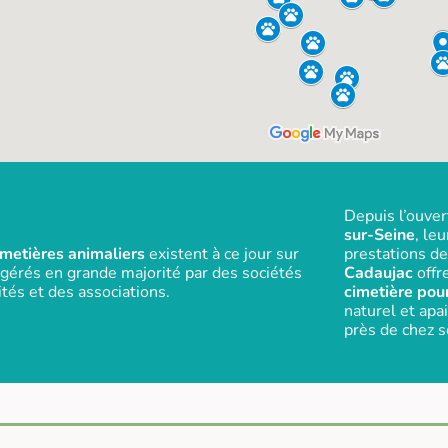
Depuis l’ouve
sur-Seine
, le
metières animaliers
existent à ce jour sur
prestations de
l, gérés en grande majorité par des sociétés
Cadaujac
offr
ités et des associations.
cimetière pou
naturel et apa
près de chez s