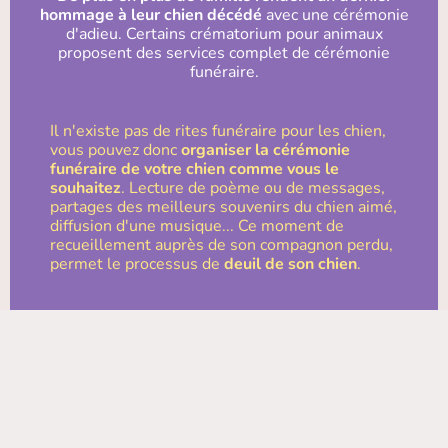
hommage à leur chien décédé
avec une cérémonie
d'adieu. Certains crématorium pour animaux
proposent des services complet de cérémonie
funéraire.
Il n'existe pas de rites funéraire pour les chien,
vous pouvez donc
organiser la cérémonie
funéraire de votre chien comme vous le
souhaitez
. Lecture de poème ou de messages,
partages des meilleurs souvenirs du chien aimé,
diffusion d'une musique... Ce moment de
recueillement auprès de son compagnon perdu,
permet le processus de
deuil de son chien
.
Espaces de
commémoration virtuelle
Il existe des mémoriaux virtuels où vous pouvez