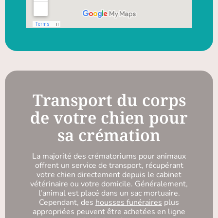
Transport du corps
de votre chien pour
sa crémation
La majorité des crématoriums pour animaux
offrent un service de transport, récupérant
votre chien directement depuis le cabinet
vétérinaire ou votre domicile. Généralement,
l'animal est placé dans un sac mortuaire.
Cependant, des
housses funéraires
plus
appropriées peuvent être achetées en ligne