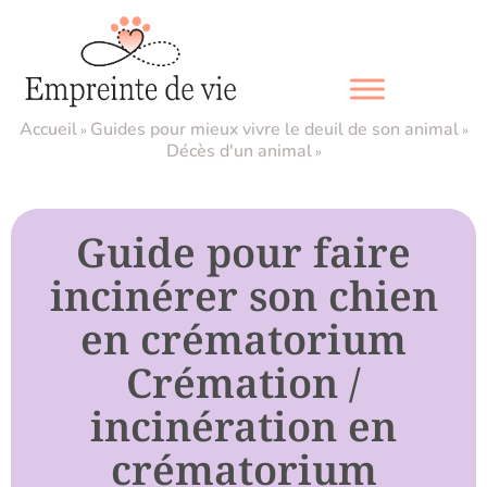
Skip
to
content
Accueil
Guides pour mieux vivre le deuil de son animal
»
»
Décès d'un animal
»
Guide pour faire
incinérer son chien
en crématorium
Crémation /
incinération en
crématorium